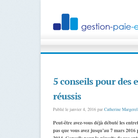
5 conseils pour des 
réussis
Publié le
janvier 4, 2016
par
Catherine Margerel
Peut-être avez-vous déjà débuté les entret
pas que vous avez jusqu’au 7 mars 2016 
2014. Conseils pour la réussite de vos ent