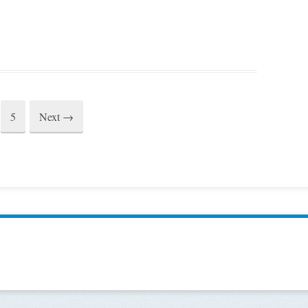
5
Next
→