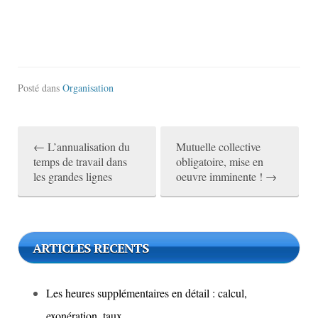
Posté dans
Organisation
←
L’annualisation du
Mutuelle collective
P
temps de travail dans
obligatoire, mise en
les grandes lignes
oeuvre imminente !
→
o
s
t
ARTICLES RECENTS
n
a
Les heures supplémentaires en détail : calcul,
v
exonération, taux