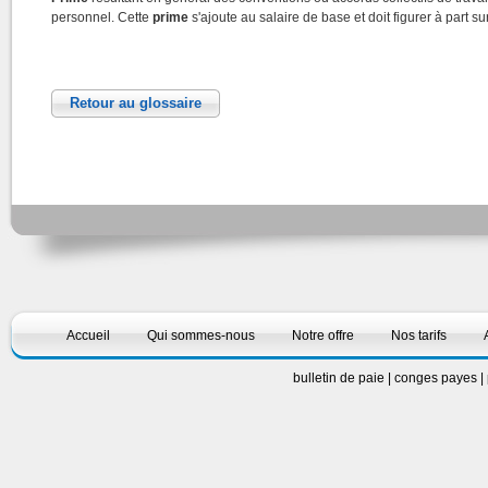
personnel. Cette
prime
s'ajoute au salaire de base et doit figurer à part su
Retour au glossaire
Accueil
Qui sommes-nous
Notre offre
Nos tarifs
bulletin de paie
|
conges payes
|