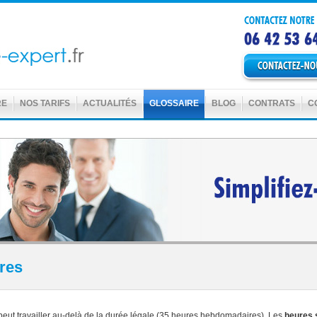
RE
NOS TARIFS
ACTUALITÉS
GLOSSAIRE
BLOG
CONTRATS
C
res
 peut travailler au-delà de la durée légale (35 heures hebdomadaires). Les
heures 