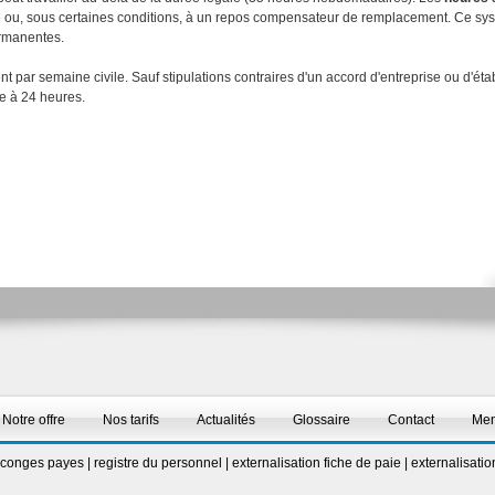
re ou, sous certaines conditions, à un repos compensateur de remplacement. Ce sys
ermanentes.
nt par semaine civile. Sauf stipulations contraires d'un accord d'entreprise ou d'éta
e à 24 heures.
Notre offre
Nos tarifs
Actualités
Glossaire
Contact
Men
conges payes
|
registre du personnel
|
externalisation fiche de paie
|
externalisatio