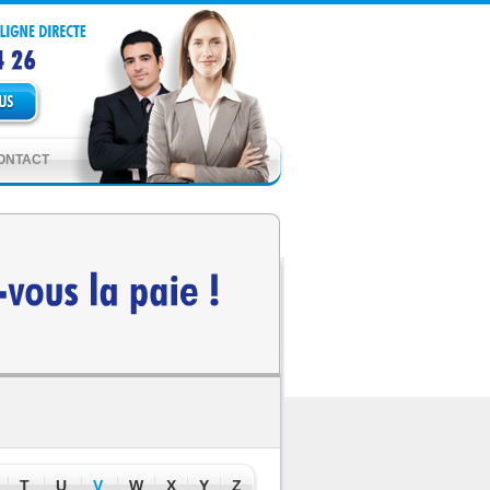
ONTACT
T
U
V
W
X
Y
Z