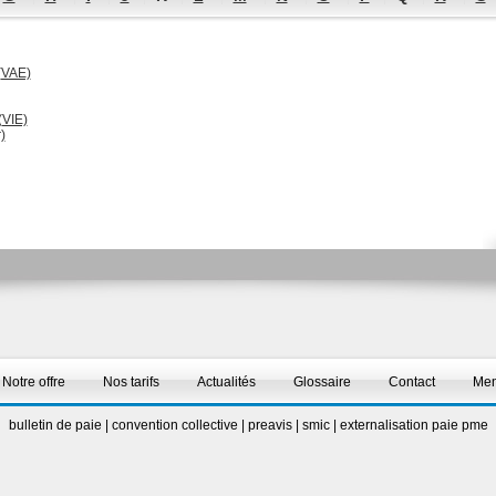
(VAE)
(VIE)
)
Notre offre
Nos tarifs
Actualités
Glossaire
Contact
Men
bulletin de paie
|
convention collective
|
preavis
|
smic
|
externalisation paie pme