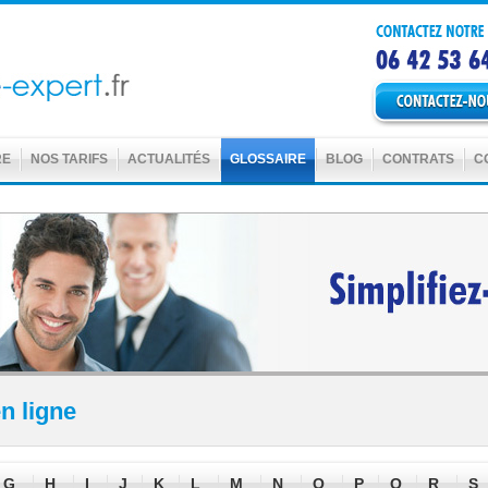
RE
NOS TARIFS
ACTUALITÉS
GLOSSAIRE
BLOG
CONTRATS
C
n ligne
G
H
I
J
K
L
M
N
O
P
Q
R
S