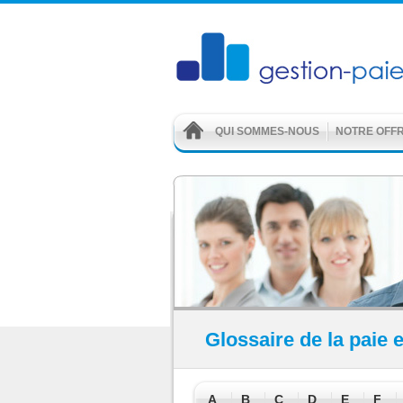
QUI SOMMES-NOUS
NOTRE OFF
Glossaire de la paie e
A
B
C
D
E
F