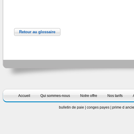
Retour au glossaire
Accueil
Qui sommes-nous
Notre offre
Nos tarifs
bulletin de paie
|
conges payes
|
prime d anci