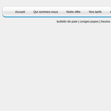
Accueil
Qui sommes-nous
Notre offre
Nos tarifs
bulletin de paie
|
conges payes
|
heures