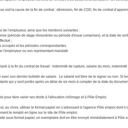
 soit la cause de la fin de contrat : démission, fin de CDD, fin de contrat d’appren
lui de l’employeur, ainsi que les mentions suivantes :
eprise (période de stage rémunérée ou période d'essai comprises), et la date de sort
ffectué ;
ns occupés et les périodes correspondantes.
é par l'employeur ou son représentant mandaté.
arié à la fin du contrat de travail : indemnité de rupture, salaire du mois, indemni
avec son dernier bulletin de salaire. Le salarié est libre de le signer ou non. Si les
ntants qui y sont portés après un délai de six mois à compter de la date du documen
 pour faire valoir ses droits à l'allocation chômage et à Pôle Emploi.
t, au choix, utiliser le format papier en s’adressant à l'agence Pôle emploi dont il 
irement le remplir en ligne sur le site de Pôle emploi.
faite sous format papier, un exemplaire doit en être envoyé immédiatement à Pôle emp