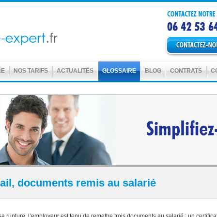
RE
NOS TARIFS
ACTUALITÉS
GLOSSAIRE
BLOG
CONTRATS
C
vail, documents remis au salarié
 sa rupture, l’employeur est tenu de remettre trois documents au salarié : un certificat