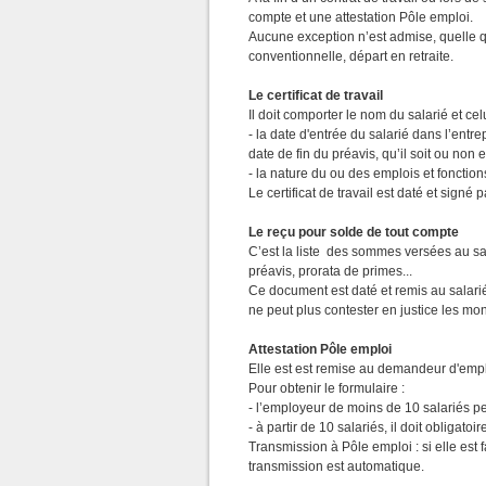
compte et une attestation Pôle emploi.
Aucune exception n’est admise, quelle que
conventionnelle, départ en retraite.
Le certificat de travail
Il doit comporter le nom du salarié et ce
- la date d'entrée du salarié dans l’entr
date de fin du préavis, qu’il soit ou non e
- la nature du ou des emplois et fonctio
Le certificat de travail est daté et sign
Le reçu pour solde de tout compte
C’est la liste des sommes versées au sal
préavis, prorata de primes...
Ce document est daté et remis au salarié 
ne peut plus contester en justice les mo
Attestation Pôle emploi
Elle est est remise au demandeur d'emploi
Pour obtenir le formulaire :
- l’employeur de moins de 10 salariés peu
- à partir de 10 salariés, il doit obligato
Transmission à Pôle emploi : si elle est 
transmission est automatique.