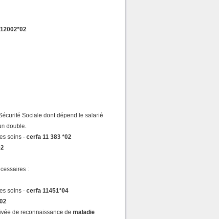
 12002*02
Sécurité Sociale dont dépend le salarié
un double.
des soins -
cerfa 11 383 *02
02
cessaires :
des soins -
cerfa 11451*04
*02
tivée de reconnaissance de
maladie