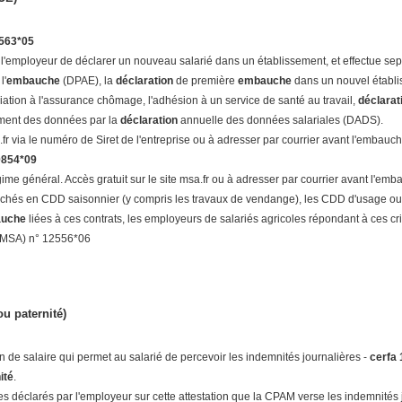
0563*05
l'employeur de déclarer un nouveau salarié dans un établissement, et effectue sep
l'
embauche
(DPAE), la
déclaration
de première
embauche
dans un nouvel établis
filiation à l'assurance chômage, l'adhésion à un service de santé au travail,
déclara
sement des données par la
déclaration
annuelle des données salariales (DADS).
e.fr via le numéro de Siret de l'entreprise ou à adresser par courrier avant l'embauche
0854*09
e général. Accès gratuit sur le site msa.fr ou à adresser par courrier avant l'emb
uchés en CDD saisonnier (y compris les travaux de vendange), les CDD d'usage ou l
uche
liées à ces contrats, les employeurs de salariés agricoles répondant à ces cr
MSA) n° 12556*06
u paternité)
on de salaire qui permet au salarié de percevoir les indemnités journalières -
cerfa
ité
.
res déclarés par l'employeur sur cette attestation que la CPAM verse les indemnités 