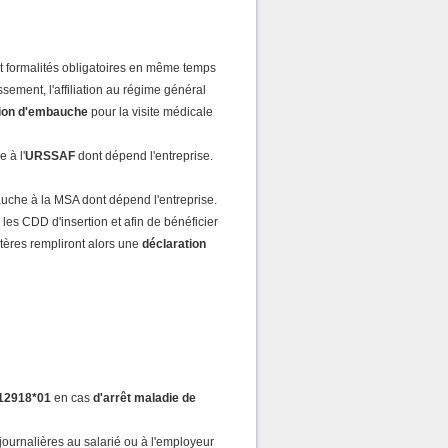
t formalités obligatoires en même temps
sement, l'affiliation au régime général
tion d'embauche
pour la visite médicale
 à l'
URSSAF
dont dépend l'entreprise.
auche à la MSA dont dépend l'entreprise.
es CDD d'insertion et afin de bénéficier
itères rempliront alors une
déclaration
 12918*01
en cas
d'arrêt maladie de
journalières au salarié ou à l'employeur