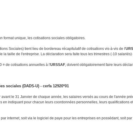
 format unique, les cotisations sociales obligatoires.
ns Sociales) tient lieu de bordereau récapitulatif de cotisations vis-à-vis de l'
URS
la taille de l'entreprise. La déclaration sera faite tous les trimestres (-10 salariés)
 ¤ de cotisations annuelles à l'
URSSAF
, doivent obligatoirement faire leurs déclar
s sociales (DADS-U) - cerfa 12920*01
 avant le 31 Janvier de chaque année, les salaires versés au cours de l'année pré
és en indiquant pour chacun leurs coordonnées personnelles, leurs qualifications et 
 par internet, soit via le logiciel de paye pour les entreprises en possédant, soit p