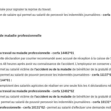
isée pour signaler la reprise du travail.
ion de salaire qui permet au salarié de percevoir les indemnités journalières -
cerfa
t de maladie professionnelle
u travail ou maladie professionnelle - cerfa 14463*01
tte déclaration par courrier recommandé avec accusé de réception à la caisse de 
les 48 heures après avoir eu connaissance de l'accident. L'employeur en conserve 
rmet au salarié victime de
l'accident ou de la maladie
de bénéficier de la gratuité 
i permet au salarié de pouvoir percevoir les indemnités journalières -
cerfa 11137*
3144*01 :
emploient des salariés agricoles de réaliser en une seule fois les 4 déclarations né
u travail ou maladie professionnelle - cerfa 12402*02
rmet au salarié victime de
l'accident ou de la maladie
de bénéficier de la gratuité 
ui permet au salarié de pouvoir percevoir les indemnités journalières -
cerfa 10131
rofessionnelle - cerfa 10131*02 -
permet au salarié d'effectuer une demande mo