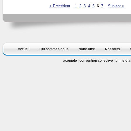
< Précédent
1
2
3
4
5
6
7
Suivant >
Accueil
Qui sommes-nous
Notre offre
Nos tarifs
acompte
|
convention collective
|
prime d 