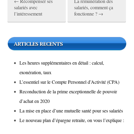
←
Récompenser ses
La rémunération des
P
salariés avec
salariés, comment ça
l’intéressement
fonctionne ?
→
o
s
t
ARTICLES RECENTS
n
a
Les heures supplémentaires en détail : calcul,
v
exonération, taux
i
L’essentiel sur le Compte Personnel d’Activité (CPA)
g
Reconduction de la prime exceptionnelle de pouvoir
a
d’achat en 2020
La mise en place d’une mutuelle santé pour ses salariés
t
Le nouveau plan d’épargne retraite, on vous l’explique :
i
o