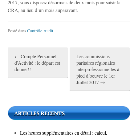
2017, vous disposez désormais de deux mois pour saisir la
CRA, au lieu d’un mois auparavant.
Posté dans
Contrôle Audit
←
Compte Personnel
Les commissions
P
d’Activité : le départ est
paritaires régionales
donné !!
interprofessionnelles à
o
pied d’oeuvre le 1er
s
Juillet 2017
→
t
n
ARTICLES RECENTS
a
v
Les heures supplémentaires en détail : calcul,
i